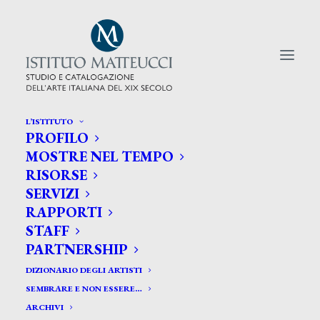
L’ISTITUTO
PROFILO
CERCA TRA GLI ARTISTI:
MOSTRE NEL TEMPO
RISORSE
Search
SERVIZI
for:
RAPPORTI
STAFF
PARTNERSHIP
DIZIONARIO DEGLI ARTISTI
SEMBRARE E NON ESSERE…
ARCHIVI