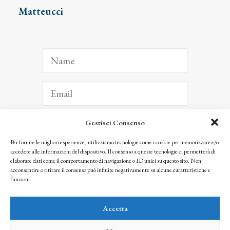
Matteucci
Gestisci Consenso
ISCRIVITI
Per fornire le migliori esperienze, utilizziamo tecnologie come i cookie per memorizzare e/o
accedere alle informazioni del dispositivo. Il consenso a queste tecnologie ci permetterà di
Facendo clic per iscriverti, riconosci che le tue informazioni saranno trattate
elaborare dati come il comportamento di navigazione o ID unici su questo sito. Non
seguendo la nostra
Privacy Policy
acconsentire o ritirare il consenso può influire negativamente su alcune caratteristiche e
© 2025 Istituto Matteucci. All right reserved
funzioni.
Nessuna parte di questo sito può essere riprodotta o trasmessa con qualsiasi mezzo senza
l’autorizzazione scritta dei proprietari dei diritti e dell’Istituto Matteucci
Accetta