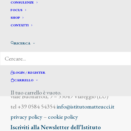
Denis Maurice
CONSULENZE
FOCUS
SHOP
CONTATTI
RICERCA
DIZIONARIO DEGLI ARTISTI
LOGIN / REGISTER
CARRELLO
Istituto Matteucci
Il tuo carrello è vuoto.
viale Buonarroti, 9 – 55049 Viareggio (LU)
tel +39 0584 54354
info@istitutomatteucci.it
privacy policy
–
cookie policy
Iscriviti alla Newsletter dell’Istituto