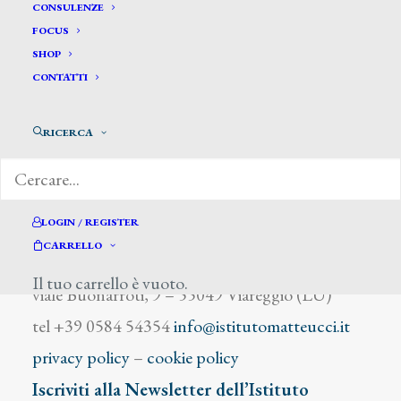
Depretis Giovanni
CONSULENZE
FOCUS
SHOP
CONTATTI
RICERCA
DIZIONARIO DEGLI ARTISTI
LOGIN / REGISTER
CARRELLO
Istituto Matteucci
Il tuo carrello è vuoto.
viale Buonarroti, 9 – 55049 Viareggio (LU)
tel +39 0584 54354
info@istitutomatteucci.it
privacy policy
–
cookie policy
Iscriviti alla Newsletter dell’Istituto