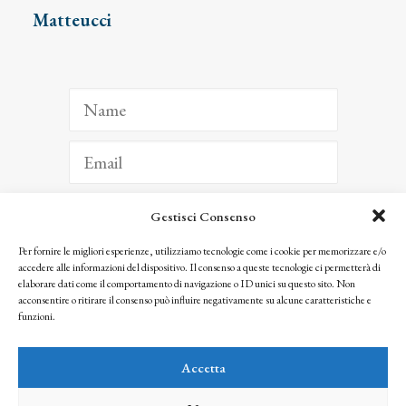
Matteucci
Gestisci Consenso
ISCRIVITI
Per fornire le migliori esperienze, utilizziamo tecnologie come i cookie per memorizzare e/o
accedere alle informazioni del dispositivo. Il consenso a queste tecnologie ci permetterà di
Facendo clic per iscriverti, riconosci che le tue informazioni saranno trattate
elaborare dati come il comportamento di navigazione o ID unici su questo sito. Non
seguendo la nostra
Privacy Policy
acconsentire o ritirare il consenso può influire negativamente su alcune caratteristiche e
© 2025 Istituto Matteucci. All right reserved
funzioni.
Nessuna parte di questo sito può essere riprodotta o trasmessa con qualsiasi mezzo senza
l’autorizzazione scritta dei proprietari dei diritti e dell’Istituto Matteucci
Accetta