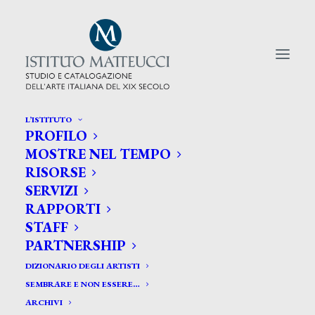
L’ISTITUTO
PROFILO
CERCA TRA GLI ARTISTI:
MOSTRE NEL TEMPO
RISORSE
Search
SERVIZI
for:
RAPPORTI
STAFF
PARTNERSHIP
DIZIONARIO DEGLI ARTISTI
SEMBRARE E NON ESSERE…
ARCHIVI