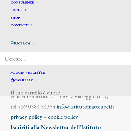
Di Romagna Alfredo
CONSULENZE
FOCUS
SHOP
CONTATTI
RICERCA
DIZIONARIO DEGLI ARTISTI
LOGIN / REGISTER
CARRELLO
Istituto Matteucci
Il tuo carrello è vuoto.
viale Buonarroti, 9 – 55049 Viareggio (LU)
tel +39 0584 54354
info@istitutomatteucci.it
privacy policy
–
cookie policy
Iscriviti alla Newsletter dell’Istituto