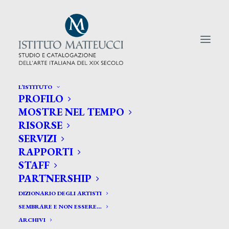
L’ISTITUTO
PROFILO
CERCA TRA GLI ARTISTI:
MOSTRE NEL TEMPO
RISORSE
Search
SERVIZI
for:
RAPPORTI
STAFF
PARTNERSHIP
DIZIONARIO DEGLI ARTISTI
SEMBRARE E NON ESSERE…
ARCHIVI