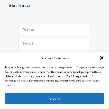
Matteucci
Gestisci Consenso
ISCRIVITI
Per fornire le migliori esperienze, utilizziamo tecnologie come i cookie per memorizzare e/o
accedere alle informazioni del dispositivo. Il consenso a queste tecnologie ci permetterà di
Facendo clic per iscriverti, riconosci che le tue informazioni saranno trattate
elaborare dati come il comportamento di navigazione o ID unici su questo sito. Non
seguendo la nostra
Privacy Policy
acconsentire o ritirare il consenso può influire negativamente su alcune caratteristiche e
© 2025 Istituto Matteucci. All right reserved
funzioni.
Nessuna parte di questo sito può essere riprodotta o trasmessa con qualsiasi mezzo senza
l’autorizzazione scritta dei proprietari dei diritti e dell’Istituto Matteucci
Accetta