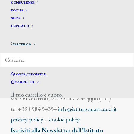
Di Vito M.
CONSULENZE
FOCUS
SHOP
CONTATTI
RICERCA
DIZIONARIO DEGLI ARTISTI
LOGIN / REGISTER
CARRELLO
Istituto Matteucci
Il tuo carrello è vuoto.
viale Buonarroti, 9 – 55049 Viareggio (LU)
tel +39 0584 54354
info@istitutomatteucci.it
privacy policy
–
cookie policy
Iscriviti alla Newsletter dell’Istituto