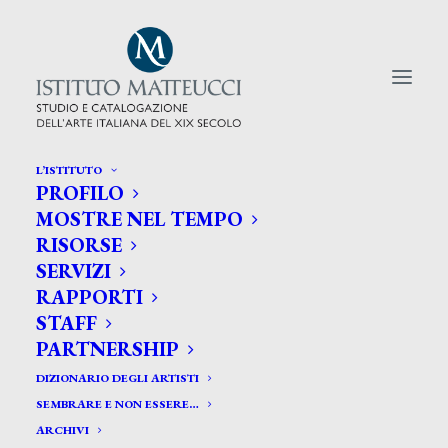
L’ISTITUTO
PROFILO
CERCA TRA GLI ARTISTI:
MOSTRE NEL TEMPO
RISORSE
Search
SERVIZI
for:
RAPPORTI
STAFF
PARTNERSHIP
DIZIONARIO DEGLI ARTISTI
SEMBRARE E NON ESSERE…
ARCHIVI