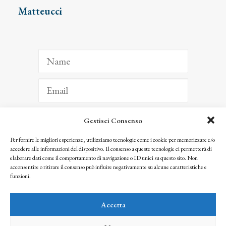
Matteucci
Gestisci Consenso
ISCRIVITI
Per fornire le migliori esperienze, utilizziamo tecnologie come i cookie per memorizzare e/o
accedere alle informazioni del dispositivo. Il consenso a queste tecnologie ci permetterà di
Facendo clic per iscriverti, riconosci che le tue informazioni saranno trattate
elaborare dati come il comportamento di navigazione o ID unici su questo sito. Non
seguendo la nostra
Privacy Policy
acconsentire o ritirare il consenso può influire negativamente su alcune caratteristiche e
© 2025 Istituto Matteucci. All right reserved
funzioni.
Nessuna parte di questo sito può essere riprodotta o trasmessa con qualsiasi mezzo senza
l’autorizzazione scritta dei proprietari dei diritti e dell’Istituto Matteucci
Accetta