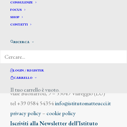
Dombrowski W. Karl
CONSULENZE
FOCUS
SHOP
CONTATTI
RICERCA
DIZIONARIO DEGLI ARTISTI
LOGIN / REGISTER
CARRELLO
Istituto Matteucci
Il tuo carrello è vuoto.
viale Buonarroti, 9 – 55049 Viareggio (LU)
tel +39 0584 54354
info@istitutomatteucci.it
privacy policy
–
cookie policy
Iscriviti alla Newsletter dell’Istituto