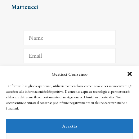
Matteucci
Gestisci Consenso
ISCRIVITI
Per fornire le migliori esperienze, utilizziamo tecnologie come i cookie per memorizzare e/o
accedere alle informazioni del dispositivo. Il consenso a queste tecnologie ci permetterà di
Facendo clic per iscriverti, riconosci che le tue informazioni saranno trattate
elaborare dati come il comportamento di navigazione o ID unici su questo sito. Non
seguendo la nostra
Privacy Policy
acconsentire o ritirare il consenso può influire negativamente su alcune caratteristiche e
© 2025 Istituto Matteucci. All right reserved
funzioni.
Nessuna parte di questo sito può essere riprodotta o trasmessa con qualsiasi mezzo senza
l’autorizzazione scritta dei proprietari dei diritti e dell’Istituto Matteucci
Accetta