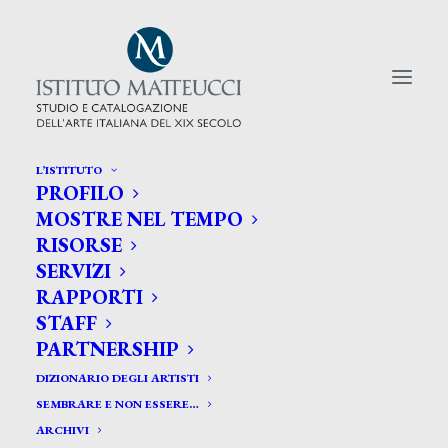
L’ISTITUTO
PROFILO
CERCA TRA GLI ARTISTI:
MOSTRE NEL TEMPO
RISORSE
Search
SERVIZI
for:
RAPPORTI
STAFF
PARTNERSHIP
DIZIONARIO DEGLI ARTISTI
SEMBRARE E NON ESSERE…
ARCHIVI