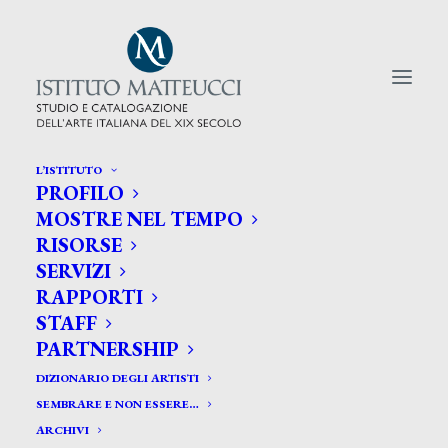
L’ISTITUTO
PROFILO
CERCA TRA GLI ARTISTI:
MOSTRE NEL TEMPO
RISORSE
Search
SERVIZI
for:
RAPPORTI
STAFF
PARTNERSHIP
DIZIONARIO DEGLI ARTISTI
SEMBRARE E NON ESSERE…
ARCHIVI