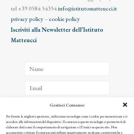
tel +39 0584 54354
info@istitutomatteucci.it
privacy policy
–
cookie policy
Iscriviti alla Newsletter dell’Istituto
Matteucci
Gestisci Consenso
ISCRIVITI
Per fornire le migliori esperienze, utilizziamo tecnologie come i cookie per memorizzare e/o
accedere alle informazioni del dispositivo. Il consenso a queste tecnologie ci permetterà di
Facendo clic per iscriverti, riconosci che le tue informazioni saranno trattate
elaborare dati come il comportamento di navigazione o ID unici su questo sito. Non
seguendo la nostra
Privacy Policy
acconsentire o ritirare il consenso può influire negativamente su alcune caratteristiche e