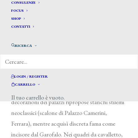
Domenichini Gaetano *
CONSULENZE
FOCUS
SHOP
DOMENICHINI GAETANO
CONTATTI
Ferrara 1786 ca. – 1864
RICERCA
Allievo di G. Santi a Ferrara, studiò in seguito a
Venezia e a Roma. Dal 1827 fino al 1863 ebbe la
cattedra di ornato e figura presso la Scuola
LOGIN / REGISTER
d’Arte ferrarese, formando diverse generazioni
CARRELLO
di artisti, fra cui A. Mantovani. Nelle
Il tuo carrello è vuoto.
decorazioni dei palazzi ripropose stanchi stilemi
neoclassici (scalone di Palazzo Camerini,
Ferrara), mentre acquisì discreta fama come
incisore dal Garofalo. Nei quadri da cavalletto,