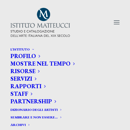
L’ISTITUTO
PROFILO
CERCA TRA GLI ARTISTI:
MOSTRE NEL TEMPO
RISORSE
Search
SERVIZI
for:
RAPPORTI
STAFF
PARTNERSHIP
DIZIONARIO DEGLI ARTISTI
SEMBRARE E NON ESSERE…
ARCHIVI