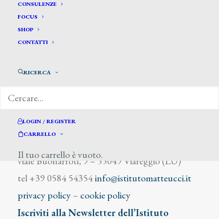
Dominici Carlo
CONSULENZE
FOCUS
SHOP
CONTATTI
RICERCA
DIZIONARIO DEGLI ARTISTI
LOGIN / REGISTER
CARRELLO
Istituto Matteucci
Il tuo carrello è vuoto.
viale Buonarroti, 9 – 55049 Viareggio (LU)
tel +39 0584 54354
info@istitutomatteucci.it
privacy policy
–
cookie policy
Iscriviti alla Newsletter dell’Istituto