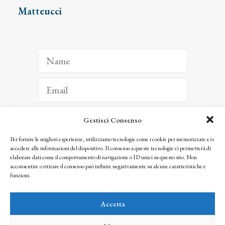
Matteucci
Gestisci Consenso
ISCRIVITI
Per fornire le migliori esperienze, utilizziamo tecnologie come i cookie per memorizzare e/o
accedere alle informazioni del dispositivo. Il consenso a queste tecnologie ci permetterà di
Facendo clic per iscriverti, riconosci che le tue informazioni saranno trattate
elaborare dati come il comportamento di navigazione o ID unici su questo sito. Non
seguendo la nostra
Privacy Policy
acconsentire o ritirare il consenso può influire negativamente su alcune caratteristiche e
© 2025 Istituto Matteucci. All right reserved
funzioni.
Nessuna parte di questo sito può essere riprodotta o trasmessa con qualsiasi mezzo senza
l’autorizzazione scritta dei proprietari dei diritti e dell’Istituto Matteucci
Accetta