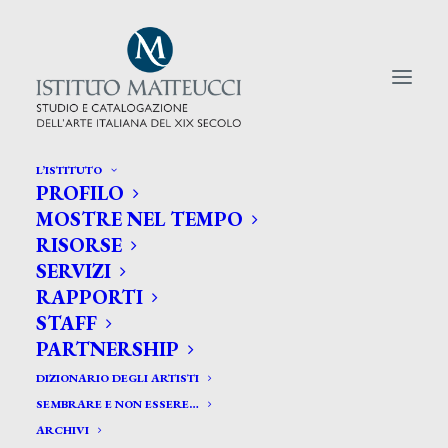
L’ISTITUTO
PROFILO
CERCA TRA GLI ARTISTI:
MOSTRE NEL TEMPO
RISORSE
Search
SERVIZI
for:
RAPPORTI
STAFF
PARTNERSHIP
DIZIONARIO DEGLI ARTISTI
SEMBRARE E NON ESSERE…
ARCHIVI