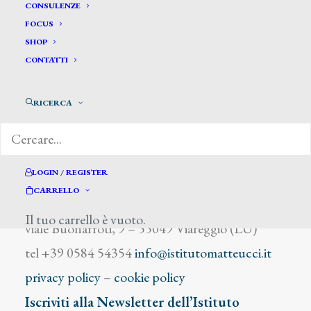
Donghi Antonio
CONSULENZE
FOCUS
SHOP
CONTATTI
RICERCA
DIZIONARIO DEGLI ARTISTI
LOGIN / REGISTER
CARRELLO
Istituto Matteucci
Il tuo carrello è vuoto.
viale Buonarroti, 9 – 55049 Viareggio (LU)
tel +39 0584 54354
info@istitutomatteucci.it
privacy policy
–
cookie policy
Iscriviti alla Newsletter dell’Istituto