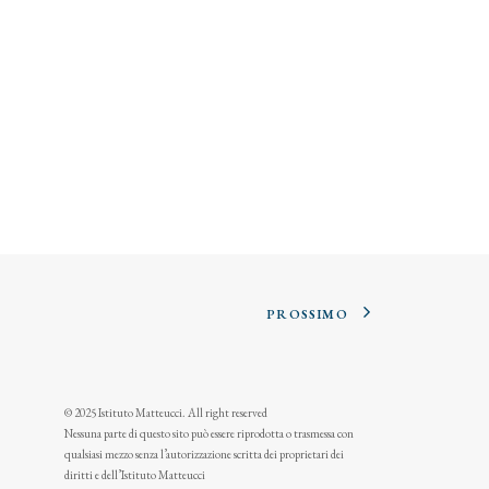
PROSSIMO
© 2025 Istituto Matteucci. All right reserved
Nessuna parte di questo sito può essere riprodotta o trasmessa con
qualsiasi mezzo senza l’autorizzazione scritta dei proprietari dei
diritti e dell’Istituto Matteucci