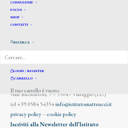
Dorè Gustave
CONSULENZE
FOCUS
SHOP
CONTATTI
RICERCA
DIZIONARIO DEGLI ARTISTI
LOGIN / REGISTER
CARRELLO
Istituto Matteucci
Il tuo carrello è vuoto.
viale Buonarroti, 9 – 55049 Viareggio (LU)
tel +39 0584 54354
info@istitutomatteucci.it
privacy policy
–
cookie policy
Iscriviti alla Newsletter dell’Istituto