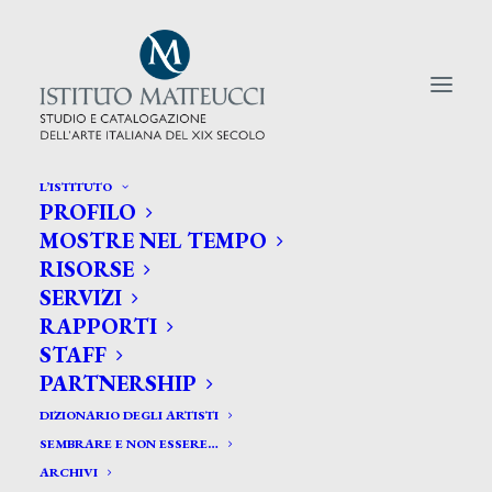
L’ISTITUTO
PROFILO
CERCA TRA GLI ARTISTI:
MOSTRE NEL TEMPO
RISORSE
Search
SERVIZI
for:
RAPPORTI
STAFF
PARTNERSHIP
DIZIONARIO DEGLI ARTISTI
SEMBRARE E NON ESSERE…
ARCHIVI