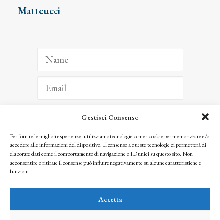
Matteucci
Gestisci Consenso
ISCRIVITI
Per fornire le migliori esperienze, utilizziamo tecnologie come i cookie per memorizzare e/o
accedere alle informazioni del dispositivo. Il consenso a queste tecnologie ci permetterà di
Facendo clic per iscriverti, riconosci che le tue informazioni saranno trattate
elaborare dati come il comportamento di navigazione o ID unici su questo sito. Non
seguendo la nostra
Privacy Policy
acconsentire o ritirare il consenso può influire negativamente su alcune caratteristiche e
© 2025 Istituto Matteucci. All right reserved
funzioni.
Nessuna parte di questo sito può essere riprodotta o trasmessa con qualsiasi mezzo senza
l’autorizzazione scritta dei proprietari dei diritti e dell’Istituto Matteucci
Accetta