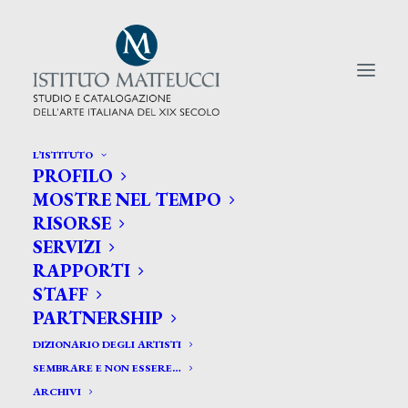
L’ISTITUTO
PROFILO
CERCA TRA GLI ARTISTI:
MOSTRE NEL TEMPO
RISORSE
Search
SERVIZI
for:
RAPPORTI
STAFF
PARTNERSHIP
DIZIONARIO DEGLI ARTISTI
SEMBRARE E NON ESSERE…
ARCHIVI