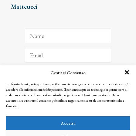
Matteucci
Gestisci Consenso
ISCRIVITI
Per fornire le migliori esperienze, utilizziamo tecnologie come i cookie per memorizzare e/o
accedere alle informazioni del dispositivo. Il consenso a queste tecnologie ci permetterà di
Facendo clic per iscriverti, riconosci che le tue informazioni saranno trattate
elaborare dati come il comportamento di navigazione o ID unici su questo sito. Non
seguendo la nostra
Privacy Policy
acconsentire o ritirare il consenso può influire negativamente su alcune caratteristiche e
© 2025 Istituto Matteucci. All right reserved
funzioni.
Nessuna parte di questo sito può essere riprodotta o trasmessa con qualsiasi mezzo senza
l’autorizzazione scritta dei proprietari dei diritti e dell’Istituto Matteucci
Accetta