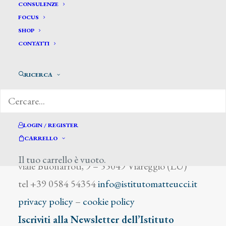
Dorigatti Angelo
CONSULENZE
FOCUS
SHOP
CONTATTI
RICERCA
DIZIONARIO DEGLI ARTISTI
LOGIN / REGISTER
CARRELLO
Istituto Matteucci
Il tuo carrello è vuoto.
viale Buonarroti, 9 – 55049 Viareggio (LU)
tel +39 0584 54354
info@istitutomatteucci.it
privacy policy
–
cookie policy
Iscriviti alla Newsletter dell’Istituto