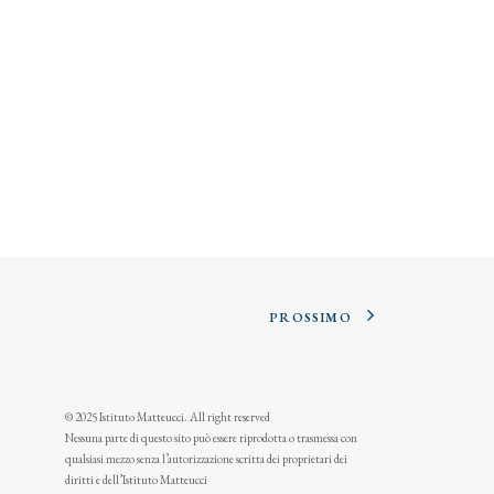
PROSSIMO
© 2025 Istituto Matteucci. All right reserved
Nessuna parte di questo sito può essere riprodotta o trasmessa con
qualsiasi mezzo senza l’autorizzazione scritta dei proprietari dei
diritti e dell’Istituto Matteucci