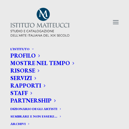
L’ISTITUTO
PROFILO
CERCA TRA GLI ARTISTI:
MOSTRE NEL TEMPO
RISORSE
Search
SERVIZI
for:
RAPPORTI
STAFF
PARTNERSHIP
DIZIONARIO DEGLI ARTISTI
SEMBRARE E NON ESSERE…
ARCHIVI