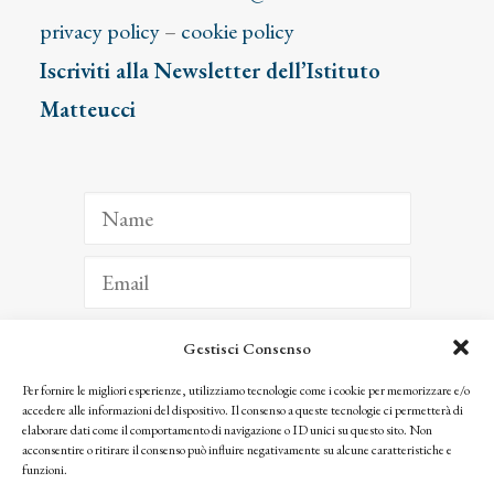
privacy policy
–
cookie policy
Iscriviti alla Newsletter dell’Istituto
Matteucci
Gestisci Consenso
ISCRIVITI
Per fornire le migliori esperienze, utilizziamo tecnologie come i cookie per memorizzare e/o
accedere alle informazioni del dispositivo. Il consenso a queste tecnologie ci permetterà di
Facendo clic per iscriverti, riconosci che le tue informazioni saranno trattate
elaborare dati come il comportamento di navigazione o ID unici su questo sito. Non
seguendo la nostra
Privacy Policy
acconsentire o ritirare il consenso può influire negativamente su alcune caratteristiche e
© 2025 Istituto Matteucci. All right reserved
funzioni.
Nessuna parte di questo sito può essere riprodotta o trasmessa con qualsiasi mezzo senza