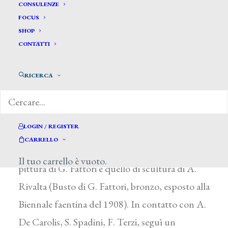
Drei Ercole *
CONSULENZE
FOCUS
SHOP
DREI ERCOLE
CONTATTI
Faenza (Ravenna) 1886 – Roma 1973
RICERCA
Dopo la formazione alla Scuola d’Arte faentina,
dove studiò disegno e scultura con A. Berti, nel
1902 entrò nel sodalizio di tendenza simbolista
LOGIN / REGISTER
raccolto intorno a D. Baccarini. Nel 1905,
CARRELLO
all’Accademia di Firenze, fre-quentò il corso di
Il tuo carrello è vuoto.
pittura di G. Fattori e quello di scultura di A.
Rivalta (Busto di G. Fattori, bronzo, esposto alla
Biennale faentina del 1908). In contatto con A.
De Carolis, S. Spadini, F. Terzi, seguì un