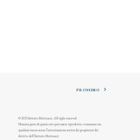
PROSSIMO
© 2025 Istituto Matteucci. All right reserved
Nessuna parte di questo sito può essere riprodotta o trasmessa con
qualsiasi mezzo senza l’autorizzazione scritta dei proprietari dei
diritti e dell’Istituto Matteucci