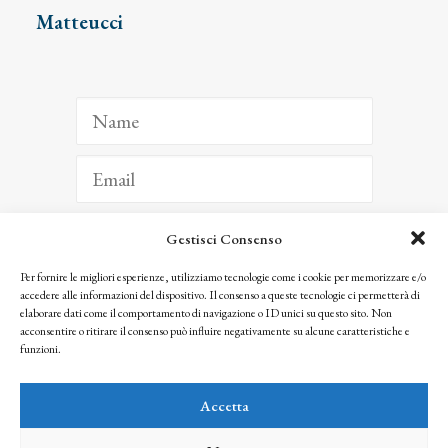
Matteucci
Gestisci Consenso
ISCRIVITI
Per fornire le migliori esperienze, utilizziamo tecnologie come i cookie per memorizzare e/o
accedere alle informazioni del dispositivo. Il consenso a queste tecnologie ci permetterà di
Facendo clic per iscriverti, riconosci che le tue informazioni saranno trattate
elaborare dati come il comportamento di navigazione o ID unici su questo sito. Non
seguendo la nostra
Privacy Policy
acconsentire o ritirare il consenso può influire negativamente su alcune caratteristiche e
© 2025 Istituto Matteucci. All right reserved
funzioni.
Nessuna parte di questo sito può essere riprodotta o trasmessa con qualsiasi mezzo senza
l’autorizzazione scritta dei proprietari dei diritti e dell’Istituto Matteucci
Accetta