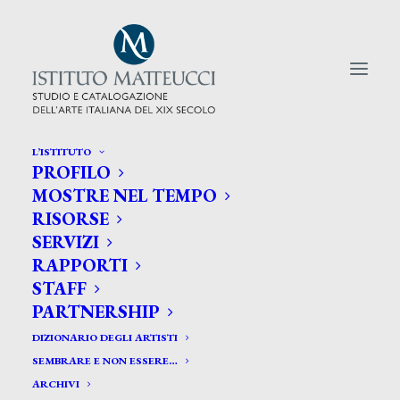
L’ISTITUTO
PROFILO
CERCA TRA GLI ARTISTI:
MOSTRE NEL TEMPO
RISORSE
Search
SERVIZI
for:
RAPPORTI
STAFF
PARTNERSHIP
DIZIONARIO DEGLI ARTISTI
SEMBRARE E NON ESSERE…
ARCHIVI