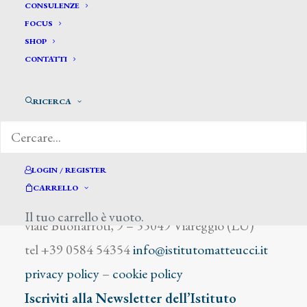
Dubufe Edouard
CONSULENZE
FOCUS
SHOP
CONTATTI
RICERCA
DIZIONARIO DEGLI ARTISTI
LOGIN / REGISTER
CARRELLO
Istituto Matteucci
Il tuo carrello è vuoto.
viale Buonarroti, 9 – 55049 Viareggio (LU)
tel +39 0584 54354
info@istitutomatteucci.it
privacy policy
–
cookie policy
Iscriviti alla Newsletter dell’Istituto