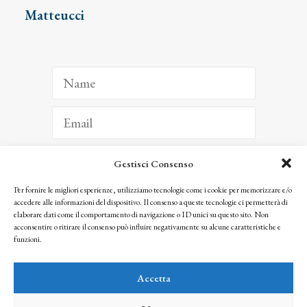
Matteucci
Gestisci Consenso
ISCRIVITI
Per fornire le migliori esperienze, utilizziamo tecnologie come i cookie per memorizzare e/o
accedere alle informazioni del dispositivo. Il consenso a queste tecnologie ci permetterà di
Facendo clic per iscriverti, riconosci che le tue informazioni saranno trattate
elaborare dati come il comportamento di navigazione o ID unici su questo sito. Non
seguendo la nostra
Privacy Policy
acconsentire o ritirare il consenso può influire negativamente su alcune caratteristiche e
© 2025 Istituto Matteucci. All right reserved
funzioni.
Nessuna parte di questo sito può essere riprodotta o trasmessa con qualsiasi mezzo senza
l’autorizzazione scritta dei proprietari dei diritti e dell’Istituto Matteucci
Accetta