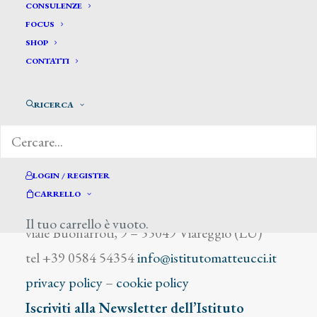
Dufy Raoul
CONSULENZE
FOCUS
SHOP
CONTATTI
RICERCA
DIZIONARIO DEGLI ARTISTI
LOGIN / REGISTER
CARRELLO
Istituto Matteucci
Il tuo carrello è vuoto.
viale Buonarroti, 9 – 55049 Viareggio (LU)
tel +39 0584 54354
info@istitutomatteucci.it
privacy policy
–
cookie policy
Iscriviti alla Newsletter dell’Istituto