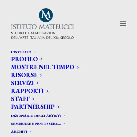
L’ISTITUTO
PROFILO
CERCA TRA GLI ARTISTI:
MOSTRE NEL TEMPO
RISORSE
Search
SERVIZI
for:
RAPPORTI
STAFF
PARTNERSHIP
DIZIONARIO DEGLI ARTISTI
SEMBRARE E NON ESSERE…
ARCHIVI