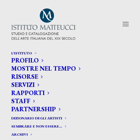
L’ISTITUTO
PROFILO
CERCA TRA GLI ARTISTI:
MOSTRE NEL TEMPO
RISORSE
Search
SERVIZI
for:
RAPPORTI
STAFF
PARTNERSHIP
DIZIONARIO DEGLI ARTISTI
SEMBRARE E NON ESSERE…
ARCHIVI