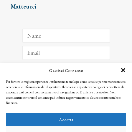
Matteucci
Gestisci Consenso
ISCRIVITI
Per fornire le migliori esperienze, utilizziamo tecnologie come i cookie per memorizzare e/o
accedere alle informazioni del dispositivo. Il consenso a queste tecnologie ci permetterà di
Facendo clic per iscriverti, riconosci che le tue informazioni saranno trattate
elaborare dati come il comportamento di navigazione o ID unici su questo sito. Non
seguendo la nostra
Privacy Policy
acconsentire o ritirare il consenso può influire negativamente su alcune caratteristiche e
© 2025 Istituto Matteucci. All right reserved
funzioni.
Nessuna parte di questo sito può essere riprodotta o trasmessa con qualsiasi mezzo senza
l’autorizzazione scritta dei proprietari dei diritti e dell’Istituto Matteucci
Accetta