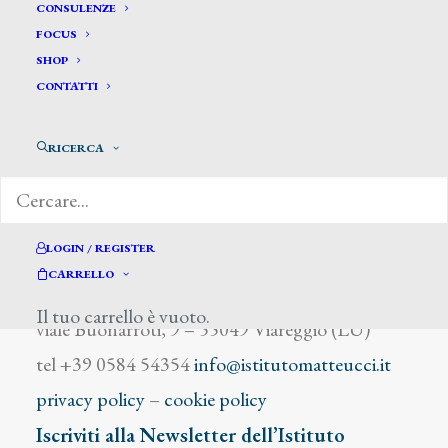
Durantini Ludovico
CONSULENZE
FOCUS
SHOP
CONTATTI
RICERCA
DIZIONARIO DEGLI ARTISTI
LOGIN / REGISTER
CARRELLO
Istituto Matteucci
Il tuo carrello è vuoto.
viale Buonarroti, 9 – 55049 Viareggio (LU)
tel +39 0584 54354
info@istitutomatteucci.it
privacy policy
–
cookie policy
Iscriviti alla Newsletter dell’Istituto