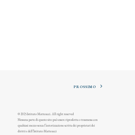
PROSSIMO
© 2025 Istituto Matteucci. All right reserved
Nessuna parte di questo sito può essere riprodotta o trasmessa con
qualsiasi mezzo senza l’autorizzazione scritta dei proprietari dei
diritti e dell’Istituto Matteucci