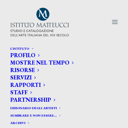
L’ISTITUTO
PROFILO
CERCA TRA GLI ARTISTI:
MOSTRE NEL TEMPO
RISORSE
Search
SERVIZI
for:
RAPPORTI
STAFF
PARTNERSHIP
DIZIONARIO DEGLI ARTISTI
SEMBRARE E NON ESSERE…
ARCHIVI