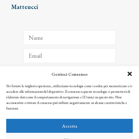
Matteucci
Gestisci Consenso
ISCRIVITI
Per fornire le migliori esperienze, utilizziamo tecnologie come i cookie per memorizzare e/o
accedere alle informazioni del dispositivo. Il consenso a queste tecnologie ci permetterà di
Facendo clic per iscriverti, riconosci che le tue informazioni saranno trattate
elaborare dati come il comportamento di navigazione o ID unici su questo sito. Non
seguendo la nostra
Privacy Policy
acconsentire o ritirare il consenso può influire negativamente su alcune caratteristiche e
© 2025 Istituto Matteucci. All right reserved
funzioni.
Nessuna parte di questo sito può essere riprodotta o trasmessa con qualsiasi mezzo senza
l’autorizzazione scritta dei proprietari dei diritti e dell’Istituto Matteucci
Accetta