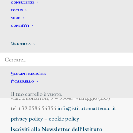
Eigagga P.
CONSULENZE
FOCUS
SHOP
CONTATTI
RICERCA
DIZIONARIO DEGLI ARTISTI
LOGIN / REGISTER
CARRELLO
Istituto Matteucci
Il tuo carrello è vuoto.
viale Buonarroti, 9 – 55049 Viareggio (LU)
tel +39 0584 54354
info@istitutomatteucci.it
privacy policy
–
cookie policy
Iscriviti alla Newsletter dell’Istituto