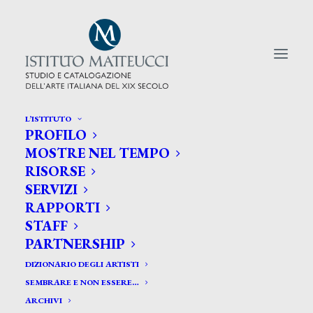
L’ISTITUTO
PROFILO
CERCA TRA GLI ARTISTI:
MOSTRE NEL TEMPO
RISORSE
Search
SERVIZI
for:
RAPPORTI
STAFF
PARTNERSHIP
DIZIONARIO DEGLI ARTISTI
SEMBRARE E NON ESSERE…
ARCHIVI