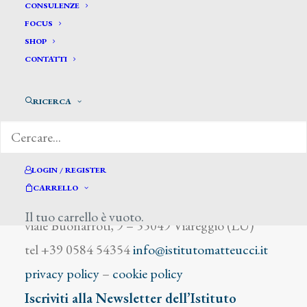
Ensor James
CONSULENZE
FOCUS
SHOP
CONTATTI
RICERCA
DIZIONARIO DEGLI ARTISTI
LOGIN / REGISTER
CARRELLO
Istituto Matteucci
Il tuo carrello è vuoto.
viale Buonarroti, 9 – 55049 Viareggio (LU)
tel +39 0584 54354
info@istitutomatteucci.it
privacy policy
–
cookie policy
Iscriviti alla Newsletter dell’Istituto