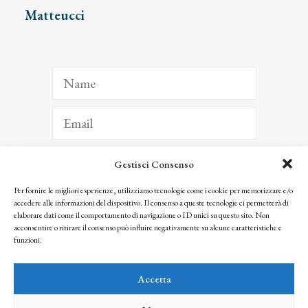
Matteucci
Gestisci Consenso
ISCRIVITI
Per fornire le migliori esperienze, utilizziamo tecnologie come i cookie per memorizzare e/o
accedere alle informazioni del dispositivo. Il consenso a queste tecnologie ci permetterà di
Facendo clic per iscriverti, riconosci che le tue informazioni saranno trattate
elaborare dati come il comportamento di navigazione o ID unici su questo sito. Non
seguendo la nostra
Privacy Policy
acconsentire o ritirare il consenso può influire negativamente su alcune caratteristiche e
© 2025 Istituto Matteucci. All right reserved
funzioni.
Nessuna parte di questo sito può essere riprodotta o trasmessa con qualsiasi mezzo senza
l’autorizzazione scritta dei proprietari dei diritti e dell’Istituto Matteucci
Accetta