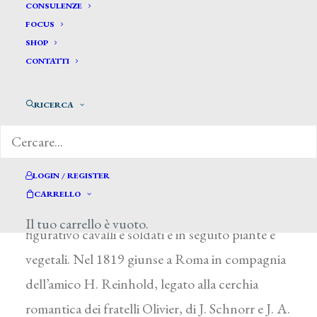
Erhard Johann Christoph*
CONSULENZE
FOCUS
SHOP
ERHARD JOHANN CHRISTOPH
CONTATTI
Norimberga (Germania) 1795 – Roma 1822
RICERCA
Formatosi alla Scuola Comunale di Disegno di
Norimberga, dal 1809 lavorò con A. Gabler e
dipinse paesaggi nei quali trasportò il nitore e la
LOGIN / REGISTER
chiarezza compositiva delle arti grafiche. Fra il
CARRELLO
1812 e il 1814 entrarono nel suo repertorio
Il tuo carrello è vuoto.
figurativo cavalli e soldati e in seguito piante e
vegetali. Nel 1819 giunse a Roma in compagnia
dell’amico H. Reinhold, legato alla cerchia
romantica dei fratelli Olivier, di J. Schnorr e J. A.