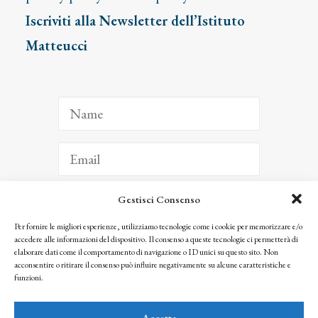
Iscriviti alla Newsletter dell’Istituto
Matteucci
Gestisci Consenso
ISCRIVITI
Per fornire le migliori esperienze, utilizziamo tecnologie come i cookie per memorizzare e/o
accedere alle informazioni del dispositivo. Il consenso a queste tecnologie ci permetterà di
Facendo clic per iscriverti, riconosci che le tue informazioni saranno trattate
elaborare dati come il comportamento di navigazione o ID unici su questo sito. Non
seguendo la nostra
Privacy Policy
acconsentire o ritirare il consenso può influire negativamente su alcune caratteristiche e
© 2025 Istituto Matteucci. All right reserved
funzioni.
Nessuna parte di questo sito può essere riprodotta o trasmessa con qualsiasi mezzo senza
l’autorizzazione scritta dei proprietari dei diritti e dell’Istituto Matteucci
Accetta