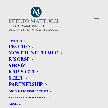
L’ISTITUTO
PROFILO
CERCA TRA GLI ARTISTI:
MOSTRE NEL TEMPO
RISORSE
Search
SERVIZI
for:
RAPPORTI
STAFF
PARTNERSHIP
DIZIONARIO DEGLI ARTISTI
SEMBRARE E NON ESSERE…
ARCHIVI