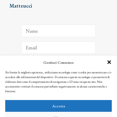
Matteucci
Gestisci Consenso
ISCRIVITI
Per fornire le migliori esperienze, utilizziamo tecnologie come i cookie per memorizzare e/o
accedere alle informazioni del dispositivo. Il consenso a queste tecnologie ci permetterà di
Facendo clic per iscriverti, riconosci che le tue informazioni saranno trattate
elaborare dati come il comportamento di navigazione o ID unici su questo sito. Non
seguendo la nostra
Privacy Policy
acconsentire o ritirare il consenso può influire negativamente su alcune caratteristiche e
© 2025 Istituto Matteucci. All right reserved
funzioni.
Nessuna parte di questo sito può essere riprodotta o trasmessa con qualsiasi mezzo senza
l’autorizzazione scritta dei proprietari dei diritti e dell’Istituto Matteucci
Accetta