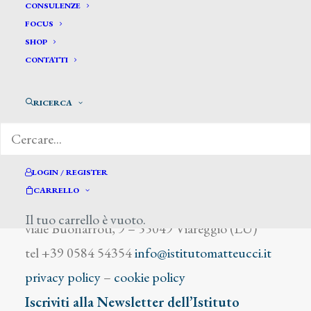
Erwin Hubert
CONSULENZE
FOCUS
SHOP
CONTATTI
RICERCA
DIZIONARIO DEGLI ARTISTI
LOGIN / REGISTER
CARRELLO
Istituto Matteucci
Il tuo carrello è vuoto.
viale Buonarroti, 9 – 55049 Viareggio (LU)
tel +39 0584 54354
info@istitutomatteucci.it
privacy policy
–
cookie policy
Iscriviti alla Newsletter dell’Istituto