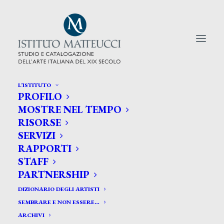
L’ISTITUTO
PROFILO
CERCA TRA GLI ARTISTI:
MOSTRE NEL TEMPO
RISORSE
Search
SERVIZI
for:
RAPPORTI
STAFF
PARTNERSHIP
DIZIONARIO DEGLI ARTISTI
SEMBRARE E NON ESSERE…
ARCHIVI