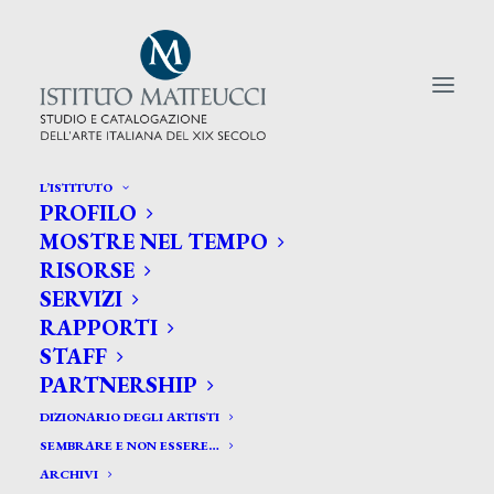
L’ISTITUTO
PROFILO
CERCA TRA GLI ARTISTI:
MOSTRE NEL TEMPO
RISORSE
Search
SERVIZI
for:
RAPPORTI
STAFF
PARTNERSHIP
DIZIONARIO DEGLI ARTISTI
SEMBRARE E NON ESSERE…
ARCHIVI