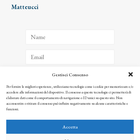
Matteucci
Gestisci Consenso
ISCRIVITI
Per fornire le migliori esperienze, utilizziamo tecnologie come i cookie per memorizzare e/o
accedere alle informazioni del dispositivo. Il consenso a queste tecnologie ci permetterà di
Facendo clic per iscriverti, riconosci che le tue informazioni saranno trattate
elaborare dati come il comportamento di navigazione o ID unici su questo sito. Non
seguendo la nostra
Privacy Policy
acconsentire o ritirare il consenso può influire negativamente su alcune caratteristiche e
© 2025 Istituto Matteucci. All right reserved
funzioni.
Nessuna parte di questo sito può essere riprodotta o trasmessa con qualsiasi mezzo senza
l’autorizzazione scritta dei proprietari dei diritti e dell’Istituto Matteucci
Accetta