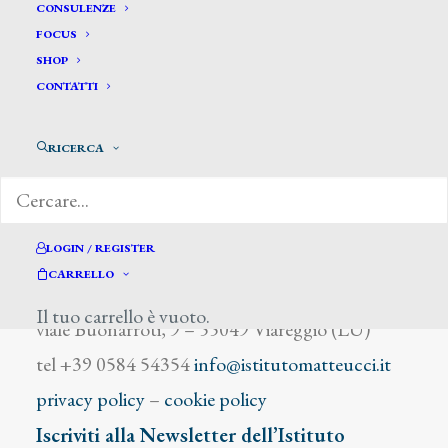
Esposito Carlo
CONSULENZE
FOCUS
SHOP
CONTATTI
RICERCA
DIZIONARIO DEGLI ARTISTI
LOGIN / REGISTER
CARRELLO
Istituto Matteucci
Il tuo carrello è vuoto.
viale Buonarroti, 9 – 55049 Viareggio (LU)
tel +39 0584 54354
info@istitutomatteucci.it
privacy policy
–
cookie policy
Iscriviti alla Newsletter dell’Istituto