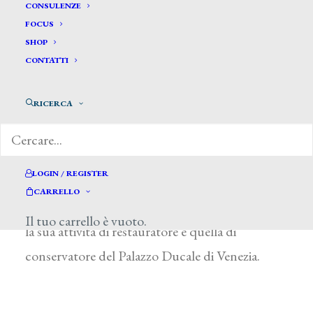
Fabris Paolo*
CONSULENZE
FOCUS
SHOP
FABRIS PAOLO
CONTATTI
Pieve d’Alpago (Belluno) 1810 – Venezia 1888
RICERCA
Fratello minore di Placido, studiò all’Accademia
di Belle Arti di Venezia, dove fra il 1832 e il
numerosi riconoscimenti. Nel San Pietro
LOGIN / REGISTER
(Lamosano d’Alpago, Belluno) è visibile un
CARRELLO
esplicito recupero neocinquecentesco. Più nota
Il tuo carrello è vuoto.
la sua attività di restauratore e quella di
conservatore del Palazzo Ducale di Venezia.