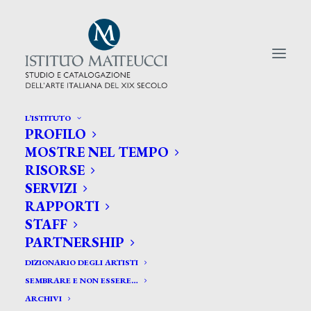
L’ISTITUTO
PROFILO
CERCA TRA GLI ARTISTI:
MOSTRE NEL TEMPO
RISORSE
Search
SERVIZI
for:
RAPPORTI
STAFF
PARTNERSHIP
DIZIONARIO DEGLI ARTISTI
SEMBRARE E NON ESSERE…
ARCHIVI