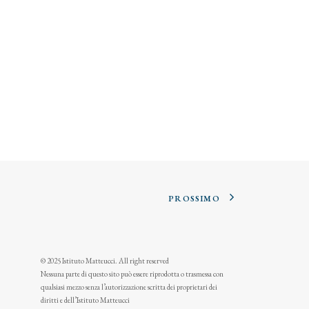
PROSSIMO
© 2025 Istituto Matteucci. All right reserved
Nessuna parte di questo sito può essere riprodotta o trasmessa con
qualsiasi mezzo senza l’autorizzazione scritta dei proprietari dei
diritti e dell’Istituto Matteucci