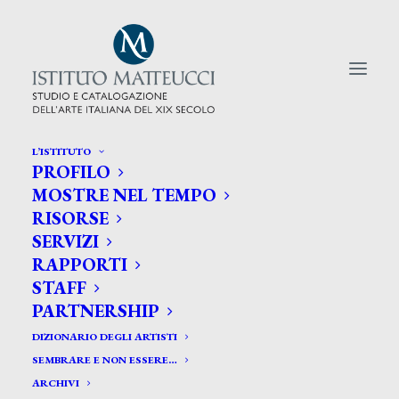
L’ISTITUTO
PROFILO
CERCA TRA GLI ARTISTI:
MOSTRE NEL TEMPO
RISORSE
Search
SERVIZI
for:
RAPPORTI
STAFF
PARTNERSHIP
DIZIONARIO DEGLI ARTISTI
SEMBRARE E NON ESSERE…
ARCHIVI