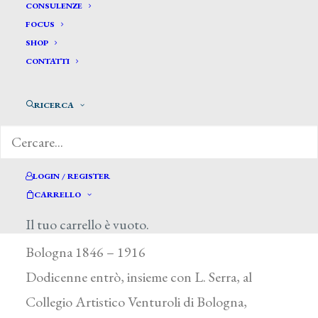
CONSULENZE
FOCUS
SHOP
CONTATTI
RICERCA
Faccioli Raffaele *
LOGIN / REGISTER
CARRELLO
Il tuo carrello è vuoto.
FACCIOLI RAFFAELE
Bologna 1846 – 1916
Dodicenne entrò, insieme con L. Serra, al
Collegio Artistico Venturoli di Bologna,