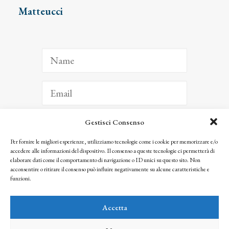
Matteucci
Gestisci Consenso
ISCRIVITI
Per fornire le migliori esperienze, utilizziamo tecnologie come i cookie per memorizzare e/o
accedere alle informazioni del dispositivo. Il consenso a queste tecnologie ci permetterà di
Facendo clic per iscriverti, riconosci che le tue informazioni saranno trattate
elaborare dati come il comportamento di navigazione o ID unici su questo sito. Non
seguendo la nostra
Privacy Policy
acconsentire o ritirare il consenso può influire negativamente su alcune caratteristiche e
© 2025 Istituto Matteucci. All right reserved
funzioni.
Nessuna parte di questo sito può essere riprodotta o trasmessa con qualsiasi mezzo senza
l’autorizzazione scritta dei proprietari dei diritti e dell’Istituto Matteucci
Accetta