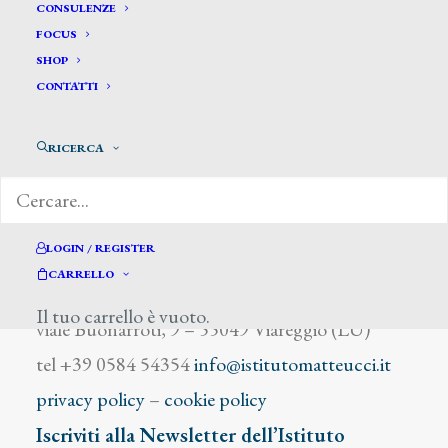
Faerbarck A.
CONSULENZE
FOCUS
SHOP
CONTATTI
RICERCA
DIZIONARIO DEGLI ARTISTI
LOGIN / REGISTER
CARRELLO
Istituto Matteucci
Il tuo carrello è vuoto.
viale Buonarroti, 9 – 55049 Viareggio (LU)
tel +39 0584 54354
info@istitutomatteucci.it
privacy policy
–
cookie policy
Iscriviti alla Newsletter dell’Istituto