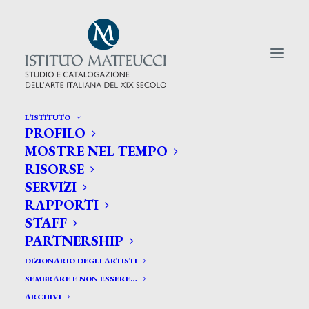
L’ISTITUTO
PROFILO
CERCA TRA GLI ARTISTI:
MOSTRE NEL TEMPO
RISORSE
Search
SERVIZI
for:
RAPPORTI
STAFF
PARTNERSHIP
DIZIONARIO DEGLI ARTISTI
SEMBRARE E NON ESSERE…
ARCHIVI