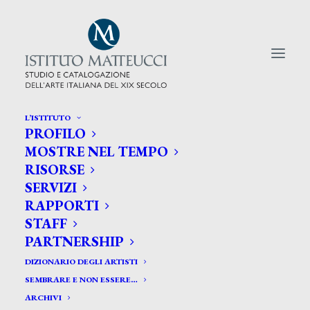
L’ISTITUTO
PROFILO
CERCA TRA GLI ARTISTI:
MOSTRE NEL TEMPO
RISORSE
Search
SERVIZI
for:
RAPPORTI
STAFF
PARTNERSHIP
DIZIONARIO DEGLI ARTISTI
SEMBRARE E NON ESSERE…
ARCHIVI