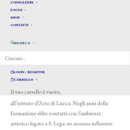
CONSULENZE
FOCUS
SHOP
CONTATTI
RICERCA
Fanelli Francesco *
FANELLI FRANCESCO
LOGIN / REGISTER
CARRELLO
Livorno 1869 – Bagno a Ripoli (Firenze ) 1924
Il tuo carrello è vuoto.
Fra il 1883 e il 1887 fu allievo di L. Norfini
all’istituto d’Arte di Lucca. Negli anni della
formazione ebbe contatti con l’ambiente
artistico legato a S. Lega: ne assunse influenze