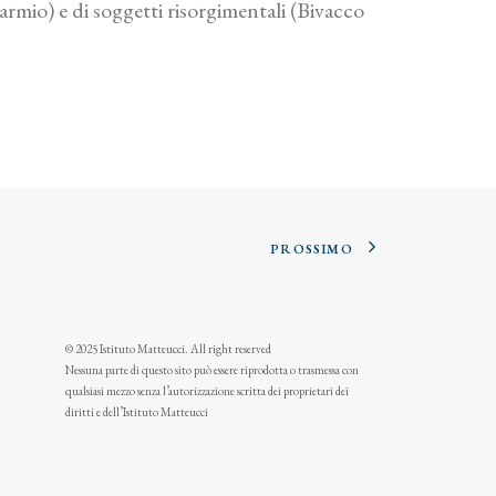
armio) e di soggetti risorgimentali (Bivacco
PROSSIMO
© 2025 Istituto Matteucci. All right reserved
Nessuna parte di questo sito può essere riprodotta o trasmessa con
qualsiasi mezzo senza l’autorizzazione scritta dei proprietari dei
diritti e dell’Istituto Matteucci