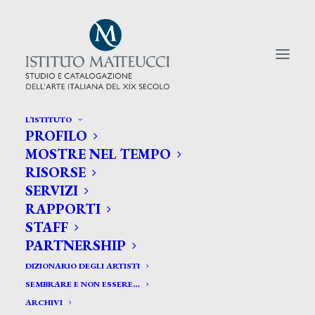
L’ISTITUTO
PROFILO
CERCA TRA GLI ARTISTI:
MOSTRE NEL TEMPO
RISORSE
Search
SERVIZI
for:
RAPPORTI
STAFF
PARTNERSHIP
DIZIONARIO DEGLI ARTISTI
SEMBRARE E NON ESSERE…
ARCHIVI