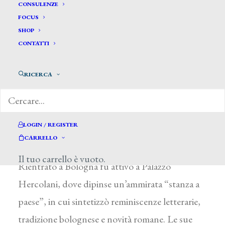
Fantuzzi Rodolfo *
CONSULENZE
FOCUS
SHOP
FANTUZZI RODOLFO
CONTATTI
Bologna 1781 – 1832
RICERCA
Allievo di V. Martinelli, si impose presto nella
pittura di paesaggio tanto da determinare, già
nei primi anni del secolo, una svolta classicista
LOGIN / REGISTER
nel vedutismo bolognese. Nel 1810 è ricordato
CARRELLO
fra gli artisti di maggior rilievo presenti a Roma.
Il tuo carrello è vuoto.
Rientrato a Bologna fu attivo a Palazzo
Hercolani, dove dipinse un’ammirata “stanza a
paese”, in cui sintetizzò reminiscenze letterarie,
tradizione bolognese e novità romane. Le sue