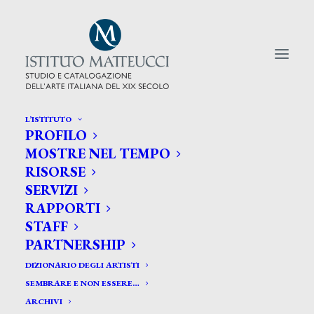
L’ISTITUTO
PROFILO
CERCA TRA GLI ARTISTI:
MOSTRE NEL TEMPO
RISORSE
Search
SERVIZI
for:
RAPPORTI
STAFF
PARTNERSHIP
DIZIONARIO DEGLI ARTISTI
SEMBRARE E NON ESSERE…
ARCHIVI