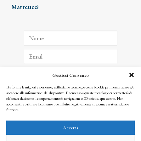
Matteucci
Gestisci Consenso
ISCRIVITI
Per fornire le migliori esperienze, utilizziamo tecnologie come i cookie per memorizzare e/o
accedere alle informazioni del dispositivo. Il consenso a queste tecnologie ci permetterà di
Facendo clic per iscriverti, riconosci che le tue informazioni saranno trattate
elaborare dati come il comportamento di navigazione o ID unici su questo sito. Non
seguendo la nostra
Privacy Policy
acconsentire o ritirare il consenso può influire negativamente su alcune caratteristiche e
© 2025 Istituto Matteucci. All right reserved
funzioni.
Nessuna parte di questo sito può essere riprodotta o trasmessa con qualsiasi mezzo senza
l’autorizzazione scritta dei proprietari dei diritti e dell’Istituto Matteucci
Accetta