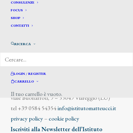
Fasanotti Michele
CONSULENZE
FOCUS
SHOP
CONTATTI
RICERCA
DIZIONARIO DEGLI ARTISTI
LOGIN / REGISTER
CARRELLO
Istituto Matteucci
Il tuo carrello è vuoto.
viale Buonarroti, 9 – 55049 Viareggio (LU)
tel +39 0584 54354
info@istitutomatteucci.it
privacy policy
–
cookie policy
Iscriviti alla Newsletter dell’Istituto