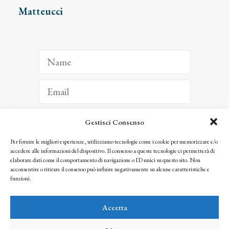
Matteucci
Gestisci Consenso
ISCRIVITI
Per fornire le migliori esperienze, utilizziamo tecnologie come i cookie per memorizzare e/o
accedere alle informazioni del dispositivo. Il consenso a queste tecnologie ci permetterà di
Facendo clic per iscriverti, riconosci che le tue informazioni saranno trattate
elaborare dati come il comportamento di navigazione o ID unici su questo sito. Non
seguendo la nostra
Privacy Policy
acconsentire o ritirare il consenso può influire negativamente su alcune caratteristiche e
© 2025 Istituto Matteucci. All right reserved
funzioni.
Nessuna parte di questo sito può essere riprodotta o trasmessa con qualsiasi mezzo senza
l’autorizzazione scritta dei proprietari dei diritti e dell’Istituto Matteucci
Accetta