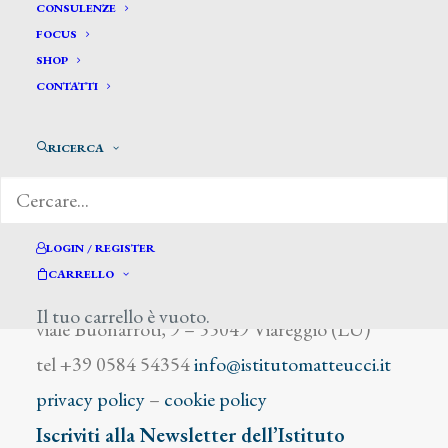
Febrari R.
CONSULENZE
FOCUS
SHOP
CONTATTI
RICERCA
DIZIONARIO DEGLI ARTISTI
LOGIN / REGISTER
CARRELLO
Istituto Matteucci
Il tuo carrello è vuoto.
viale Buonarroti, 9 – 55049 Viareggio (LU)
tel +39 0584 54354
info@istitutomatteucci.it
privacy policy
–
cookie policy
Iscriviti alla Newsletter dell’Istituto