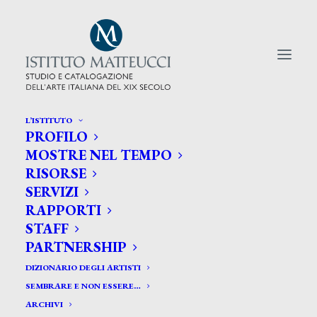
L’ISTITUTO
PROFILO
CERCA TRA GLI ARTISTI:
MOSTRE NEL TEMPO
RISORSE
Search
SERVIZI
for:
RAPPORTI
STAFF
PARTNERSHIP
DIZIONARIO DEGLI ARTISTI
SEMBRARE E NON ESSERE…
ARCHIVI