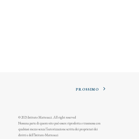
PROSSIMO
© 2025 Istituto Matteucci. All right reserved
Nessuna parte di questo sito può essere riprodotta o trasmessa con
qualsiasi mezzo senza l’autorizzazione scritta dei proprietari dei
diritti e dell’Istituto Matteucci