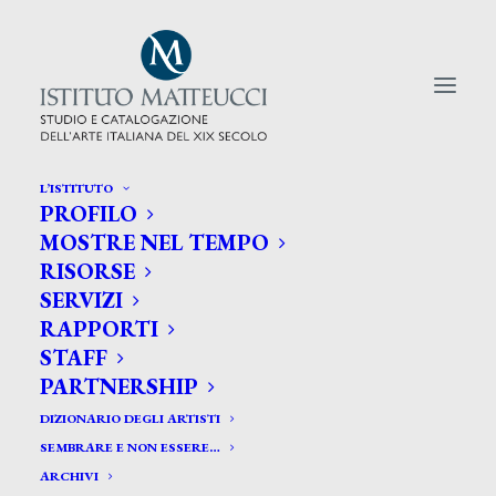
L’ISTITUTO
PROFILO
CERCA TRA GLI ARTISTI:
MOSTRE NEL TEMPO
RISORSE
Search
SERVIZI
for:
RAPPORTI
STAFF
PARTNERSHIP
DIZIONARIO DEGLI ARTISTI
SEMBRARE E NON ESSERE…
ARCHIVI