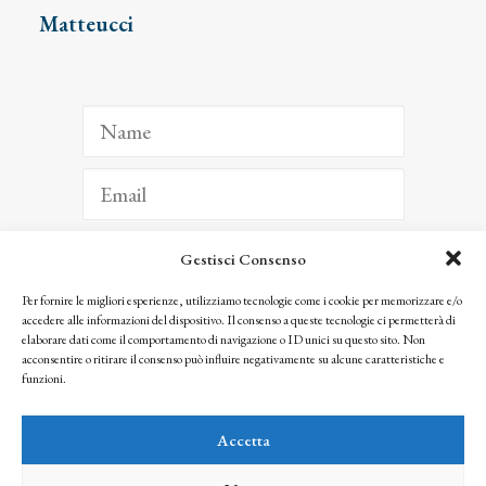
Matteucci
Gestisci Consenso
ISCRIVITI
Per fornire le migliori esperienze, utilizziamo tecnologie come i cookie per memorizzare e/o
accedere alle informazioni del dispositivo. Il consenso a queste tecnologie ci permetterà di
Facendo clic per iscriverti, riconosci che le tue informazioni saranno trattate
elaborare dati come il comportamento di navigazione o ID unici su questo sito. Non
seguendo la nostra
Privacy Policy
acconsentire o ritirare il consenso può influire negativamente su alcune caratteristiche e
© 2025 Istituto Matteucci. All right reserved
funzioni.
Nessuna parte di questo sito può essere riprodotta o trasmessa con qualsiasi mezzo senza
l’autorizzazione scritta dei proprietari dei diritti e dell’Istituto Matteucci
Accetta