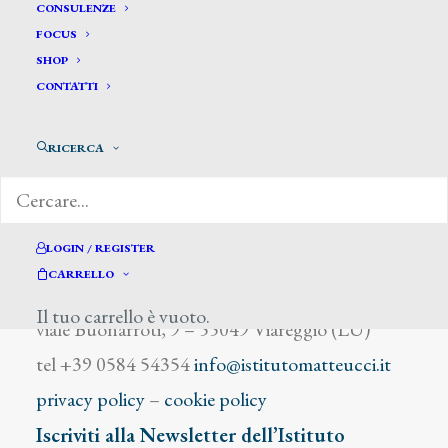
Felici Augusto
CONSULENZE
FOCUS
SHOP
CONTATTI
RICERCA
DIZIONARIO DEGLI ARTISTI
LOGIN / REGISTER
CARRELLO
Istituto Matteucci
Il tuo carrello è vuoto.
viale Buonarroti, 9 – 55049 Viareggio (LU)
tel +39 0584 54354
info@istitutomatteucci.it
privacy policy
–
cookie policy
Iscriviti alla Newsletter dell’Istituto