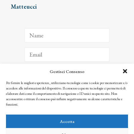
Matteucci
Gestisci Consenso
ISCRIVITI
Per fornire le migliori esperienze, utilizziamo tecnologie come i cookie per memorizzare e/o
accedere alle informazioni del dispositivo. Il consenso a queste tecnologie ci permetterà di
Facendo clic per iscriverti, riconosci che le tue informazioni saranno trattate
elaborare dati come il comportamento di navigazione o ID unici su questo sito. Non
seguendo la nostra
Privacy Policy
acconsentire o ritirare il consenso può influire negativamente su alcune caratteristiche e
© 2025 Istituto Matteucci. All right reserved
funzioni.
Nessuna parte di questo sito può essere riprodotta o trasmessa con qualsiasi mezzo senza
l’autorizzazione scritta dei proprietari dei diritti e dell’Istituto Matteucci
Accetta