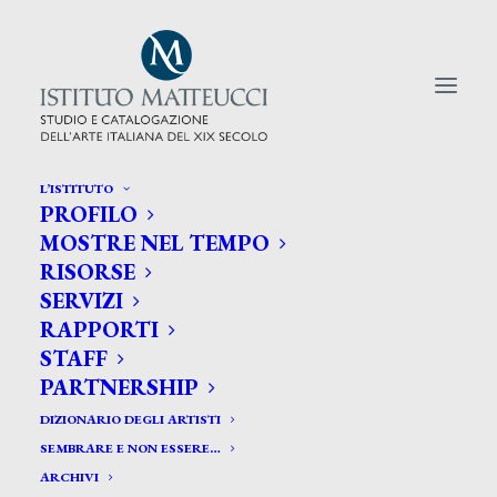
L’ISTITUTO
PROFILO
CERCA TRA GLI ARTISTI:
MOSTRE NEL TEMPO
RISORSE
Search
SERVIZI
for:
RAPPORTI
STAFF
PARTNERSHIP
DIZIONARIO DEGLI ARTISTI
SEMBRARE E NON ESSERE…
ARCHIVI