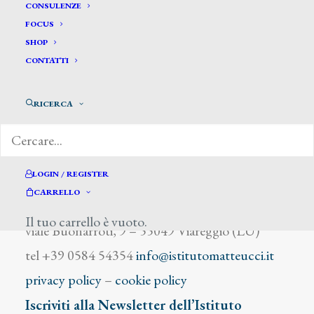
Feragutti Visconti Arnaldo
CONSULENZE
FOCUS
SHOP
CONTATTI
RICERCA
DIZIONARIO DEGLI ARTISTI
LOGIN / REGISTER
CARRELLO
Istituto Matteucci
Il tuo carrello è vuoto.
viale Buonarroti, 9 – 55049 Viareggio (LU)
tel +39 0584 54354
info@istitutomatteucci.it
privacy policy
–
cookie policy
Iscriviti alla Newsletter dell’Istituto