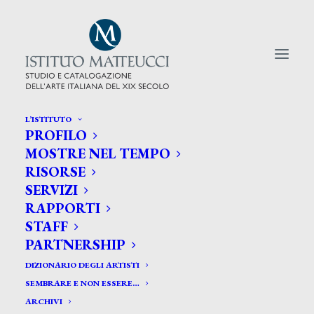
L’ISTITUTO
PROFILO
CERCA TRA GLI ARTISTI:
MOSTRE NEL TEMPO
RISORSE
Search
SERVIZI
for:
RAPPORTI
STAFF
PARTNERSHIP
DIZIONARIO DEGLI ARTISTI
SEMBRARE E NON ESSERE…
ARCHIVI