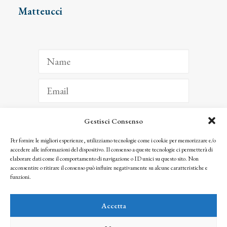
Matteucci
Gestisci Consenso
ISCRIVITI
Per fornire le migliori esperienze, utilizziamo tecnologie come i cookie per memorizzare e/o
accedere alle informazioni del dispositivo. Il consenso a queste tecnologie ci permetterà di
Facendo clic per iscriverti, riconosci che le tue informazioni saranno trattate
elaborare dati come il comportamento di navigazione o ID unici su questo sito. Non
seguendo la nostra
Privacy Policy
acconsentire o ritirare il consenso può influire negativamente su alcune caratteristiche e
© 2025 Istituto Matteucci. All right reserved
funzioni.
Nessuna parte di questo sito può essere riprodotta o trasmessa con qualsiasi mezzo senza
l’autorizzazione scritta dei proprietari dei diritti e dell’Istituto Matteucci
Accetta