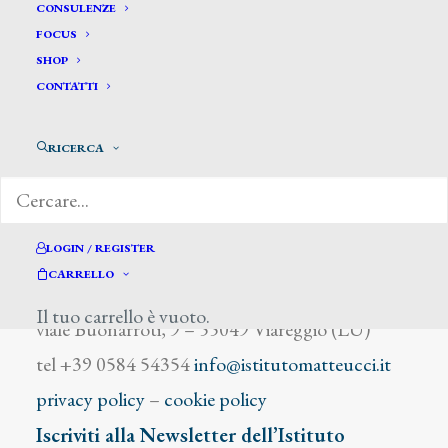
Ferranti G.
CONSULENZE
FOCUS
SHOP
CONTATTI
RICERCA
DIZIONARIO DEGLI ARTISTI
LOGIN / REGISTER
CARRELLO
Istituto Matteucci
Il tuo carrello è vuoto.
viale Buonarroti, 9 – 55049 Viareggio (LU)
tel +39 0584 54354
info@istitutomatteucci.it
privacy policy
–
cookie policy
Iscriviti alla Newsletter dell’Istituto