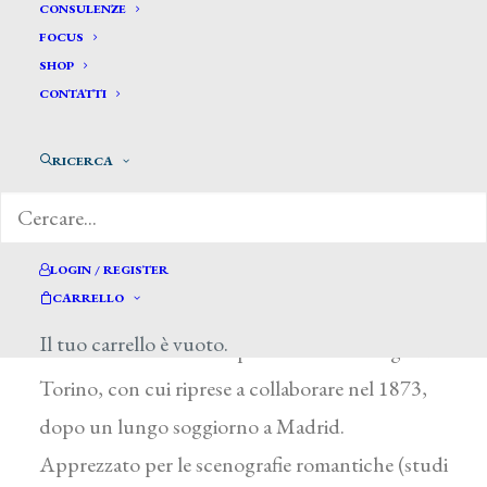
CONSULENZE
FOCUS
SHOP
CONTATTI
Ferri Augusto *
RICERCA
FERRI AUGUSTO
Bologna 1829 – Pesaro 1895
LOGIN / REGISTER
CARRELLO
Figlio di Domenico e fratello di Gaetano, fu
Il tuo carrello è vuoto.
attivo dal 1851 al 1857 presso il teatro Regio di
Torino, con cui riprese a collaborare nel 1873,
dopo un lungo soggiorno a Madrid.
Apprezzato per le scenografie romantiche (studi