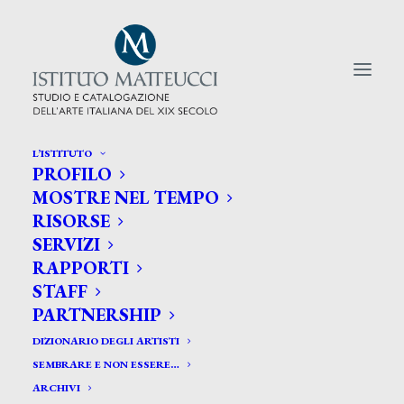
L’ISTITUTO
PROFILO
CERCA TRA GLI ARTISTI:
MOSTRE NEL TEMPO
RISORSE
Search
SERVIZI
for:
RAPPORTI
STAFF
PARTNERSHIP
DIZIONARIO DEGLI ARTISTI
SEMBRARE E NON ESSERE…
ARCHIVI