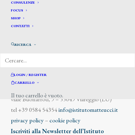
Fidenzia Edoardo
CONSULENZE
FOCUS
SHOP
CONTATTI
RICERCA
DIZIONARIO DEGLI ARTISTI
LOGIN / REGISTER
CARRELLO
Istituto Matteucci
Il tuo carrello è vuoto.
viale Buonarroti, 9 – 55049 Viareggio (LU)
tel +39 0584 54354
info@istitutomatteucci.it
privacy policy
–
cookie policy
Iscriviti alla Newsletter dell’Istituto