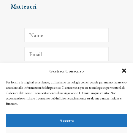
Matteucci
Gestisci Consenso
ISCRIVITI
Per fornire le migliori esperienze, utilizziamo tecnologie come i cookie per memorizzare e/o
accedere alle informazioni del dispositivo. Il consenso a queste tecnologie ci permetterà di
Facendo clic per iscriverti, riconosci che le tue informazioni saranno trattate
elaborare dati come il comportamento di navigazione o ID unici su questo sito. Non
seguendo la nostra
Privacy Policy
acconsentire o ritirare il consenso può influire negativamente su alcune caratteristiche e
© 2025 Istituto Matteucci. All right reserved
funzioni.
Nessuna parte di questo sito può essere riprodotta o trasmessa con qualsiasi mezzo senza
l’autorizzazione scritta dei proprietari dei diritti e dell’Istituto Matteucci
Accetta