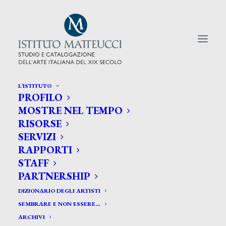
L’ISTITUTO
PROFILO
CERCA TRA GLI ARTISTI:
MOSTRE NEL TEMPO
RISORSE
Search
SERVIZI
for:
RAPPORTI
STAFF
PARTNERSHIP
DIZIONARIO DEGLI ARTISTI
SEMBRARE E NON ESSERE…
ARCHIVI