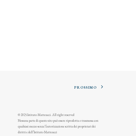
PROSSIMO
© 2025 Istituto Matteucci. All right reserved
Nessuna parte di questo sito può essere riprodotta o trasmessa con
qualsiasi mezzo senza l’autorizzazione scritta dei proprietari dei
diritti e dell’Istituto Matteucci