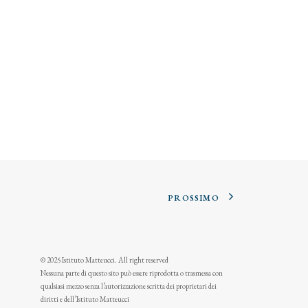
PROSSIMO
© 2025 Istituto Matteucci. All right reserved
Nessuna parte di questo sito può essere riprodotta o trasmessa con
qualsiasi mezzo senza l’autorizzazione scritta dei proprietari dei
diritti e dell’Istituto Matteucci