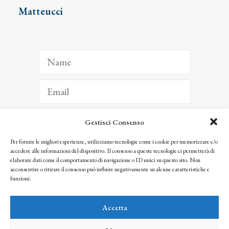
Matteucci
Gestisci Consenso
ISCRIVITI
Per fornire le migliori esperienze, utilizziamo tecnologie come i cookie per memorizzare e/o
accedere alle informazioni del dispositivo. Il consenso a queste tecnologie ci permetterà di
Facendo clic per iscriverti, riconosci che le tue informazioni saranno trattate
elaborare dati come il comportamento di navigazione o ID unici su questo sito. Non
seguendo la nostra
Privacy Policy
acconsentire o ritirare il consenso può influire negativamente su alcune caratteristiche e
© 2025 Istituto Matteucci. All right reserved
funzioni.
Nessuna parte di questo sito può essere riprodotta o trasmessa con qualsiasi mezzo senza
l’autorizzazione scritta dei proprietari dei diritti e dell’Istituto Matteucci
Accetta