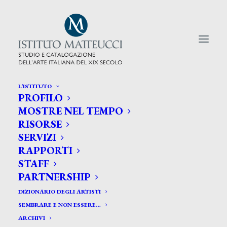
L’ISTITUTO
PROFILO
CERCA TRA GLI ARTISTI:
MOSTRE NEL TEMPO
RISORSE
Search
SERVIZI
for:
RAPPORTI
STAFF
PARTNERSHIP
DIZIONARIO DEGLI ARTISTI
SEMBRARE E NON ESSERE…
ARCHIVI