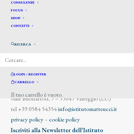
Flogny
CONSULENZE
FOCUS
SHOP
CONTATTI
RICERCA
DIZIONARIO DEGLI ARTISTI
LOGIN / REGISTER
CARRELLO
Istituto Matteucci
Il tuo carrello è vuoto.
viale Buonarroti, 9 – 55049 Viareggio (LU)
tel +39 0584 54354
info@istitutomatteucci.it
privacy policy
–
cookie policy
Iscriviti alla Newsletter dell’Istituto