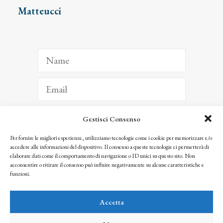
Matteucci
Gestisci Consenso
ISCRIVITI
Per fornire le migliori esperienze, utilizziamo tecnologie come i cookie per memorizzare e/o
accedere alle informazioni del dispositivo. Il consenso a queste tecnologie ci permetterà di
Facendo clic per iscriverti, riconosci che le tue informazioni saranno trattate
elaborare dati come il comportamento di navigazione o ID unici su questo sito. Non
seguendo la nostra
Privacy Policy
acconsentire o ritirare il consenso può influire negativamente su alcune caratteristiche e
© 2025 Istituto Matteucci. All right reserved
funzioni.
Nessuna parte di questo sito può essere riprodotta o trasmessa con qualsiasi mezzo senza
l’autorizzazione scritta dei proprietari dei diritti e dell’Istituto Matteucci
Accetta