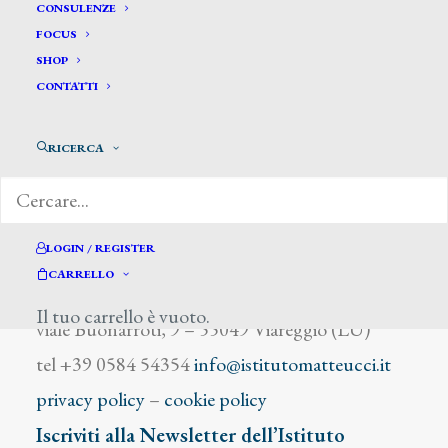
Fodaro
CONSULENZE
FOCUS
SHOP
CONTATTI
RICERCA
DIZIONARIO DEGLI ARTISTI
LOGIN / REGISTER
CARRELLO
Istituto Matteucci
Il tuo carrello è vuoto.
viale Buonarroti, 9 – 55049 Viareggio (LU)
tel +39 0584 54354
info@istitutomatteucci.it
privacy policy
–
cookie policy
Iscriviti alla Newsletter dell’Istituto