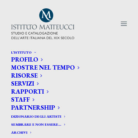
L’ISTITUTO
PROFILO
CERCA TRA GLI ARTISTI:
MOSTRE NEL TEMPO
RISORSE
Search
SERVIZI
for:
RAPPORTI
STAFF
PARTNERSHIP
DIZIONARIO DEGLI ARTISTI
SEMBRARE E NON ESSERE…
ARCHIVI