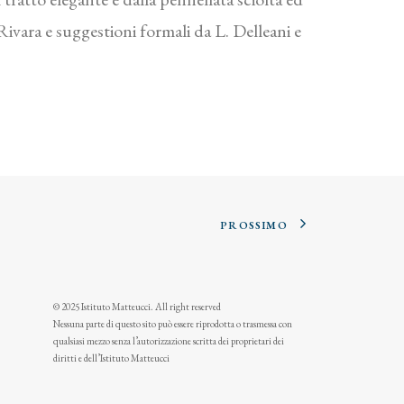
 Rivara e suggestioni formali da L. Delleani e
PROSSIMO
© 2025 Istituto Matteucci. All right reserved
Nessuna parte di questo sito può essere riprodotta o trasmessa con
qualsiasi mezzo senza l’autorizzazione scritta dei proprietari dei
diritti e dell’Istituto Matteucci