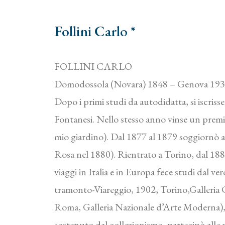
Follini Carlo *
FOLLINI CARLO
Domodossola (Novara) 1848 – Genova 19
Dopo i primi studi da autodidatta, si iscriss
Fontanesi. Nello stesso anno vinse un premi
mio giardino). Dal 1877 al 1879 soggiornò a
Rosa nel 1880). Rientrato a Torino, dal 1881
viaggi in Italia e in Europa fece studi dal v
tramonto-Viareggio, 1902, Torino,Galleria Ci
Roma, Galleria Nazionale d’Arte Moderna), a
sostenuto dal collezionismo, partecipò alle 