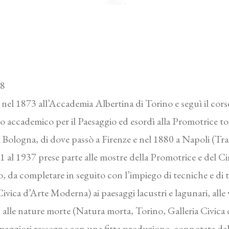
38
e nel 1873 all’Accademia Albertina di Torino e seguì il cor
o accademico per il Paesaggio ed esordì alla Promotrice to
 Bologna, di dove passò a Firenze e nel 1880 a Napoli (Tr
 al 1937 prese parte alle mostre della Promotrice e del Ci
ero, da completare in seguito con l’impiego di tecniche e di
vica d’Arte Moderna) ai paesaggi lacustri e lagunari, alle
lle nature morte (Natura morta, Torino, Galleria Civica d
maggiori rassegne con una fitta produzione, connotata dal t