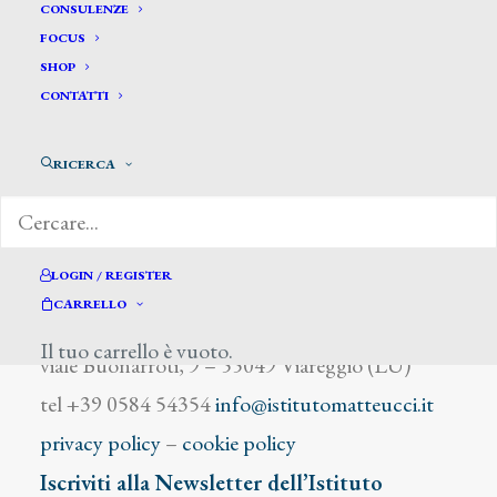
Forni A.
CONSULENZE
FOCUS
SHOP
CONTATTI
RICERCA
DIZIONARIO DEGLI ARTISTI
LOGIN / REGISTER
CARRELLO
Istituto Matteucci
Il tuo carrello è vuoto.
viale Buonarroti, 9 – 55049 Viareggio (LU)
tel +39 0584 54354
info@istitutomatteucci.it
privacy policy
–
cookie policy
Iscriviti alla Newsletter dell’Istituto