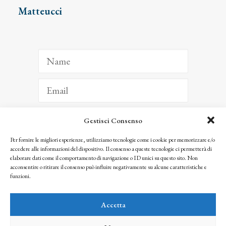
Matteucci
Gestisci Consenso
ISCRIVITI
Per fornire le migliori esperienze, utilizziamo tecnologie come i cookie per memorizzare e/o
accedere alle informazioni del dispositivo. Il consenso a queste tecnologie ci permetterà di
Facendo clic per iscriverti, riconosci che le tue informazioni saranno trattate
elaborare dati come il comportamento di navigazione o ID unici su questo sito. Non
seguendo la nostra
Privacy Policy
acconsentire o ritirare il consenso può influire negativamente su alcune caratteristiche e
© 2025 Istituto Matteucci. All right reserved
funzioni.
Nessuna parte di questo sito può essere riprodotta o trasmessa con qualsiasi mezzo senza
l’autorizzazione scritta dei proprietari dei diritti e dell’Istituto Matteucci
Accetta