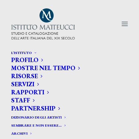
L’ISTITUTO
PROFILO
CERCA TRA GLI ARTISTI:
MOSTRE NEL TEMPO
RISORSE
Search
SERVIZI
for:
RAPPORTI
STAFF
PARTNERSHIP
DIZIONARIO DEGLI ARTISTI
SEMBRARE E NON ESSERE…
ARCHIVI