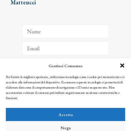
Matteucci
Gestisci Consenso
ISCRIVITI
Per fornire le migliori esperienze, utilizziamo tecnologie come i cookie per memorizzare e/o
accedere alle informazioni del dispositivo. Il consenso a queste tecnologie ci permetterà di
Facendo clic per iscriverti, riconosci che le tue informazioni saranno trattate
elaborare dati come il comportamento di navigazione o ID unici su questo sito. Non
seguendo la nostra
Privacy Policy
acconsentire o ritirare il consenso può influire negativamente su alcune caratteristiche e
© 2025 Istituto Matteucci. All right reserved
funzioni.
Nessuna parte di questo sito può essere riprodotta o trasmessa con qualsiasi mezzo senza
l’autorizzazione scritta dei proprietari dei diritti e dell’Istituto Matteucci
Accetta
Nega