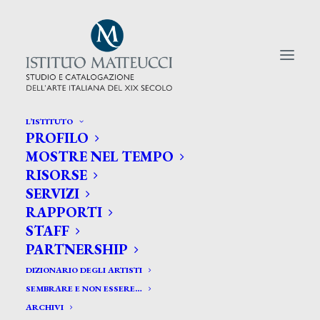
L’ISTITUTO
PROFILO
CERCA TRA GLI ARTISTI:
MOSTRE NEL TEMPO
RISORSE
Search
SERVIZI
for:
RAPPORTI
STAFF
PARTNERSHIP
DIZIONARIO DEGLI ARTISTI
SEMBRARE E NON ESSERE…
ARCHIVI