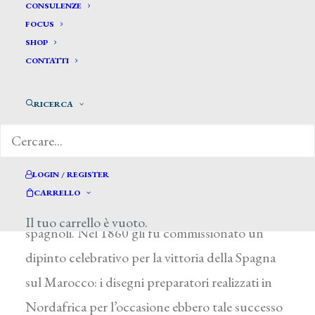
Fortuny Y Carbò Mariano José*
CONSULENZE
FOCUS
SHOP
FORTUNY Y CARBÓ MARIANO JOSÉ
CONTATTI
Reus (Spagna) 1838 – Roma 1874
RICERCA
A Barcellona frequentò lo studio dello scultore
T. Ribot e in seguito l’Accademia, vincendo nel
1858 il pensionato di Roma: il suo studio nella
LOGIN / REGISTER
città italiana divenne presto, insieme al Caffè
CARRELLO
Greco, il luogo di ritrovo dei giovani artisti
Il tuo carrello è vuoto.
spagnoli. Nel 1860 gli fu commissionato un
dipinto celebrativo per la vittoria della Spagna
sul Marocco: i disegni preparatori realizzati in
Nordafrica per l’occasione ebbero tale successo