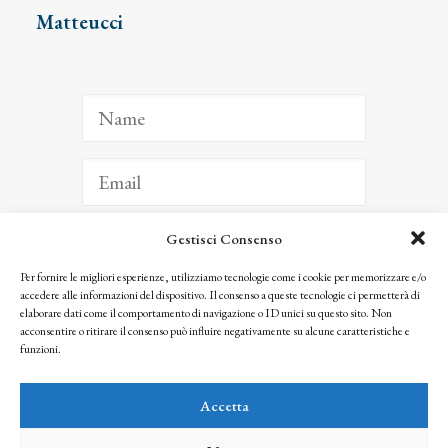
Matteucci
Gestisci Consenso
ISCRIVITI
Per fornire le migliori esperienze, utilizziamo tecnologie come i cookie per memorizzare e/o
accedere alle informazioni del dispositivo. Il consenso a queste tecnologie ci permetterà di
Facendo clic per iscriverti, riconosci che le tue informazioni saranno trattate
elaborare dati come il comportamento di navigazione o ID unici su questo sito. Non
seguendo la nostra
Privacy Policy
acconsentire o ritirare il consenso può influire negativamente su alcune caratteristiche e
© 2025 Istituto Matteucci. All right reserved
funzioni.
Nessuna parte di questo sito può essere riprodotta o trasmessa con qualsiasi mezzo senza
l’autorizzazione scritta dei proprietari dei diritti e dell’Istituto Matteucci
Accetta