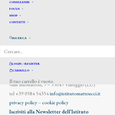
Fosca Pasquale
CONSULENZE
FOCUS
SHOP
CONTATTI
RICERCA
DIZIONARIO DEGLI ARTISTI
LOGIN / REGISTER
CARRELLO
Istituto Matteucci
Il tuo carrello è vuoto.
viale Buonarroti, 9 – 55049 Viareggio (LU)
tel +39 0584 54354
info@istitutomatteucci.it
privacy policy
–
cookie policy
Iscriviti alla Newsletter dell’Istituto