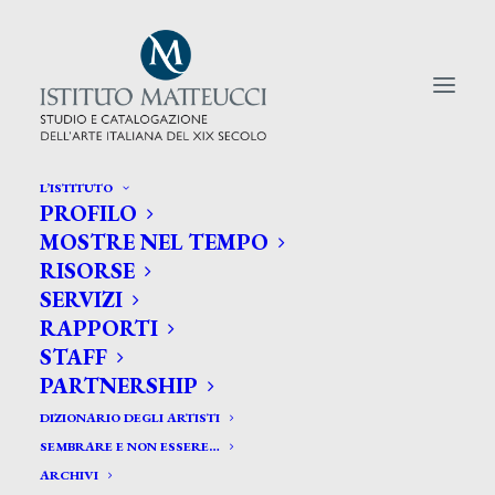
L’ISTITUTO
PROFILO
CERCA TRA GLI ARTISTI:
MOSTRE NEL TEMPO
RISORSE
Search
SERVIZI
for:
RAPPORTI
STAFF
PARTNERSHIP
DIZIONARIO DEGLI ARTISTI
SEMBRARE E NON ESSERE…
ARCHIVI