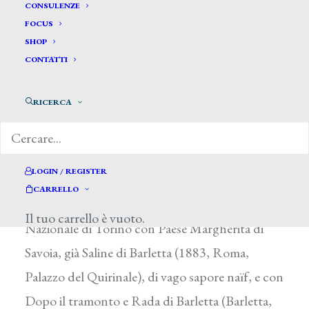
Gabbiani Giuseppe*
CONSULENZE
FOCUS
SHOP
GABBIANI GIUSEPPE
CONTATTI
Barletta (Bari) 1862 – 1939
RICERCA
Indirizzato all’arte dal concittadino G. B. Calò e
incoraggiato da G. De Nittis, studiò
all’Accademia di Napoli, città dove si stabilì per
LOGIN / REGISTER
un quinquennio, pur mantenendo i legami con
CARRELLO
la terra natale. Esordì nel 1884 all’E-sposizione
Il tuo carrello è vuoto.
Nazionale di Torino con Paese Margherita di
Savoia, già Saline di Barletta (1883, Roma,
Palazzo del Quirinale), di vago sapore naïf, e con
Dopo il tramonto e Rada di Barletta (Barletta,