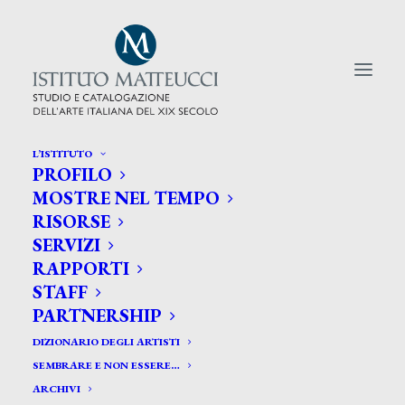
L’ISTITUTO
PROFILO
CERCA TRA GLI ARTISTI:
MOSTRE NEL TEMPO
RISORSE
Search
SERVIZI
for:
RAPPORTI
STAFF
PARTNERSHIP
DIZIONARIO DEGLI ARTISTI
SEMBRARE E NON ESSERE…
ARCHIVI