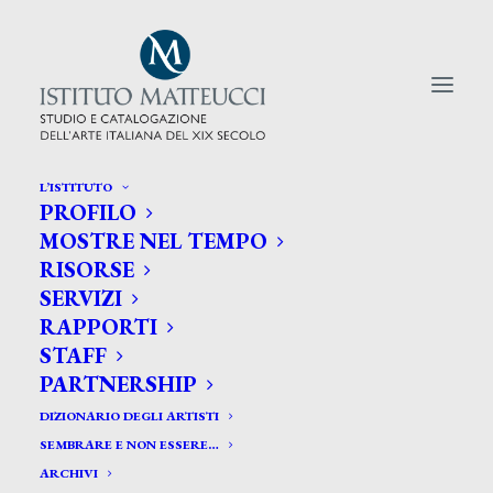
L’ISTITUTO
PROFILO
CERCA TRA GLI ARTISTI:
MOSTRE NEL TEMPO
RISORSE
Search
SERVIZI
for:
RAPPORTI
STAFF
PARTNERSHIP
DIZIONARIO DEGLI ARTISTI
SEMBRARE E NON ESSERE…
ARCHIVI