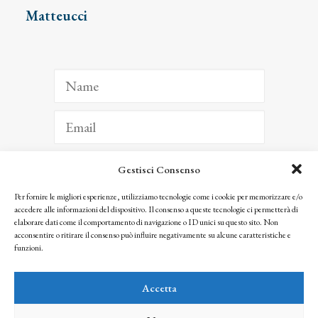
Matteucci
Gestisci Consenso
ISCRIVITI
Per fornire le migliori esperienze, utilizziamo tecnologie come i cookie per memorizzare e/o
accedere alle informazioni del dispositivo. Il consenso a queste tecnologie ci permetterà di
Facendo clic per iscriverti, riconosci che le tue informazioni saranno trattate
elaborare dati come il comportamento di navigazione o ID unici su questo sito. Non
seguendo la nostra
Privacy Policy
acconsentire o ritirare il consenso può influire negativamente su alcune caratteristiche e
© 2025 Istituto Matteucci. All right reserved
funzioni.
Nessuna parte di questo sito può essere riprodotta o trasmessa con qualsiasi mezzo senza
l’autorizzazione scritta dei proprietari dei diritti e dell’Istituto Matteucci
Accetta