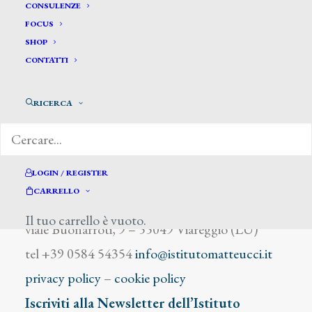
Galeota Capece Russo Luigi
CONSULENZE
FOCUS
SHOP
CONTATTI
RICERCA
DIZIONARIO DEGLI ARTISTI
LOGIN / REGISTER
CARRELLO
Istituto Matteucci
Il tuo carrello è vuoto.
viale Buonarroti, 9 – 55049 Viareggio (LU)
tel +39 0584 54354
info@istitutomatteucci.it
privacy policy
–
cookie policy
Iscriviti alla Newsletter dell’Istituto