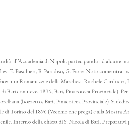
tudiò all’Accademia di Napoli, partecipando ad alcune most
evi E. Baschieri, B. Paradiso, G. Fiore. Noto come ritrattista 
e Giovanni Romanazzi e della Marchesa Rachele Carducci, 
i Bari con neve, 1896, Bari, Pinacoteca Provinciale). Per l
lliana (bozzetto, Bari, Pinacoteca Provinciale). Si dedic
e di Torino del 1896 (Vecchio che prega) e alla Mostra Arti
enile, Interno della chiesa di S. Nicola di Bari, Preparativi 