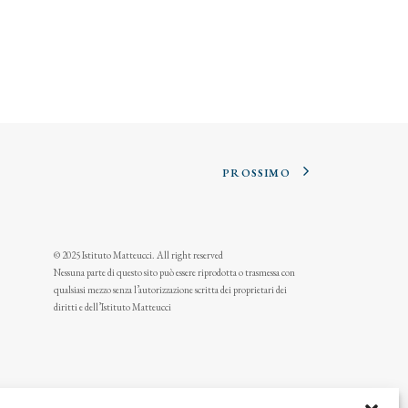
PROSSIMO
© 2025 Istituto Matteucci. All right reserved
Nessuna parte di questo sito può essere riprodotta o trasmessa con
qualsiasi mezzo senza l’autorizzazione scritta dei proprietari dei
diritti e dell’Istituto Matteucci