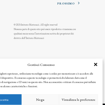
PROSSIMO
© 2025 Istituto Matteucci. All right reserved
Nessuna parte di questo sito può essere riprodotta o trasmessa con
qualsiasi mezzo senza l’autorizzazione scritta dei proprietari dei
diritti e dell’Istituto Matteucci
Gestisci Consenso
migliori esperienze, utilizziamo tecnologie come i cookie per memorizzare e/o accedere alle
l dispositivo. Il consenso a queste tecnologie ci permetterà di elaborare dati come il
i navigazione o ID unici su questo sito. Non acconsentire o ritirare il consenso può influire
u alcune caratteristiche e funzioni.
icy
ccetta
Nega
Visualizza le preferenze