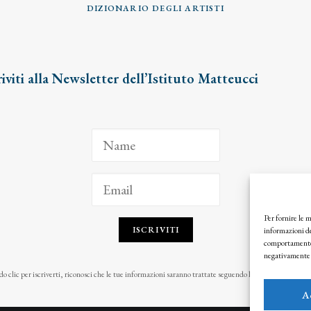
DIZIONARIO DEGLI ARTISTI
riviti alla Newsletter dell’Istituto Matteucci
Per fornire le 
ISCRIVITI
informazioni de
comportamento d
negativamente s
o clic per iscriverti, riconosci che le tue informazioni saranno trattate seguendo la nostra
Privacy Pol
A